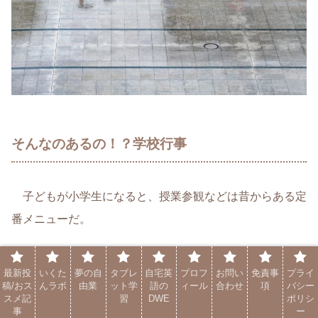
そんなのあるの！？学校行事
子どもが小学生になると、授業参観などは昔からある定
番メニューだ。
娘が通う学校では、この授業参観に加えて、フリー参観と
最新投
いくた
夢の自
タブレ
自宅英
プロフ
お問い
免責事
プライ
稿/おス
んラボ
由業
ット学
語の
ィール
合わせ
項
バシー
いうものもある。
スメ記
習
DWE
ポリシ
事
ー